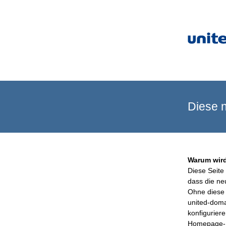
Diese n
Warum wird
Diese Seite 
dass die ne
Ohne diese 
united-doma
konfigurier
Homepage-B