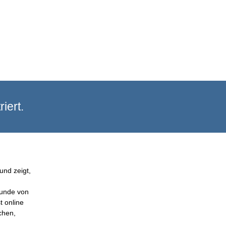
iert.
und zeigt,
Kunde von
t online
chen,