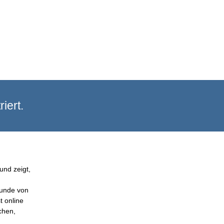
iert.
und zeigt,
Kunde von
t online
chen,