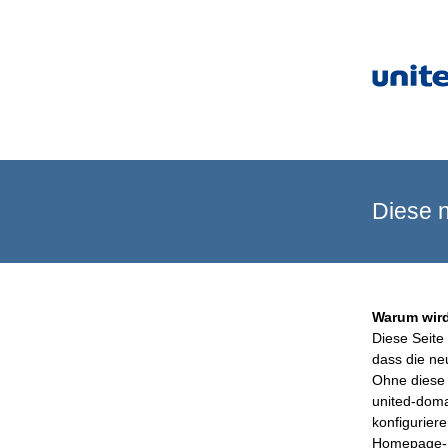
Diese n
Warum wird
Diese Seite 
dass die ne
Ohne diese 
united-doma
konfigurier
Homepage-B