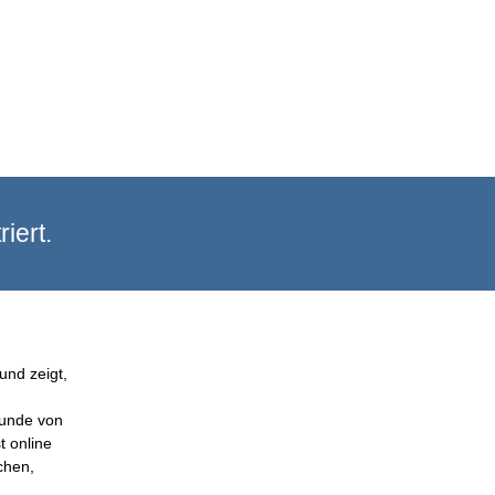
iert.
und zeigt,
Kunde von
t online
chen,