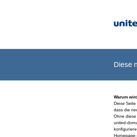
Diese n
Warum wird
Diese Seite 
dass die ne
Ohne diese 
united-doma
konfigurier
Homepage-B